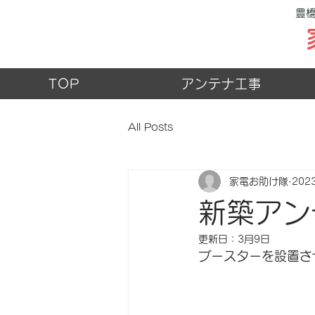
豊
家電電気工事専門
TOP
アンテナ工事
All Posts
家電お助け隊
202
新築アン
更新日：
3月9日
ブースターを設置さ