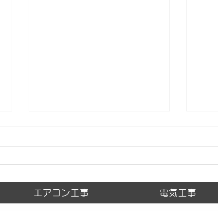
Untitled
アン
エアコン工事
電気工事